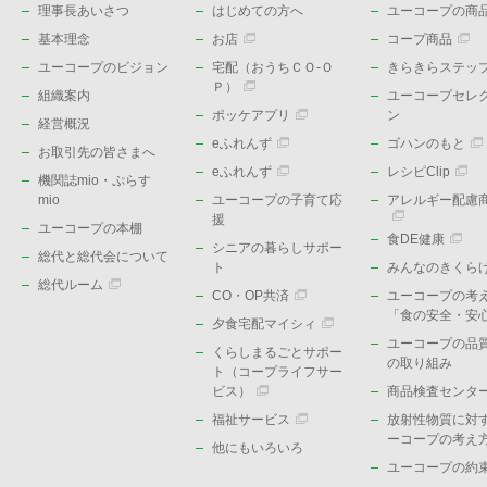
理事長あいさつ
はじめての方へ
ユーコープの商品
基本理念
お店
コープ商品
ユーコープのビジョン
宅配（おうちＣＯ-Ｏ
きらきらステッ
Ｐ）
組織案内
ユーコープセレ
ポッケアプリ
ン
経営概況
eふれんず
ゴハンのもと
お取引先の皆さまへ
eふれんず
レシピClip
機関誌mio・ぷらす
mio
ユーコープの子育て応
アレルギー配慮
援
ユーコープの本棚
食DE健康
シニアの暮らしサポー
総代と総代会について
ト
みんなのきくら
総代ルーム
CO・OP共済
ユーコープの考
「食の安全・安
夕食宅配マイシィ
ユーコープの品
くらしまるごとサポー
の取り組み
ト（コープライフサー
ビス）
商品検査センタ
福祉サービス
放射性物質に対
ーコープの考え
他にもいろいろ
ユーコープの約